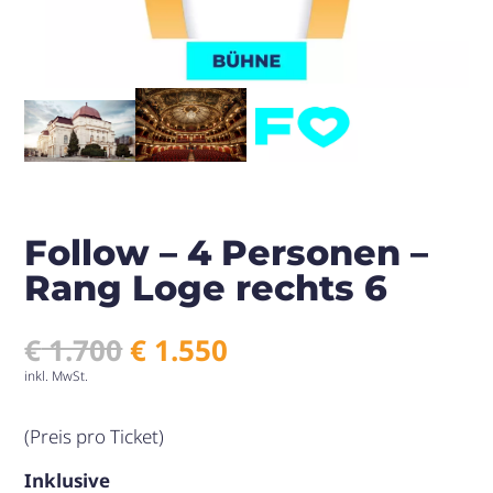
Follow – 4 Personen –
Rang Loge rechts 6
Ursprünglicher
Aktueller
€
1.700
€
1.550
Preis
Preis
inkl. MwSt.
war:
ist:
€ 1.700
€ 1.550.
(Preis pro Ticket)
Inklusive