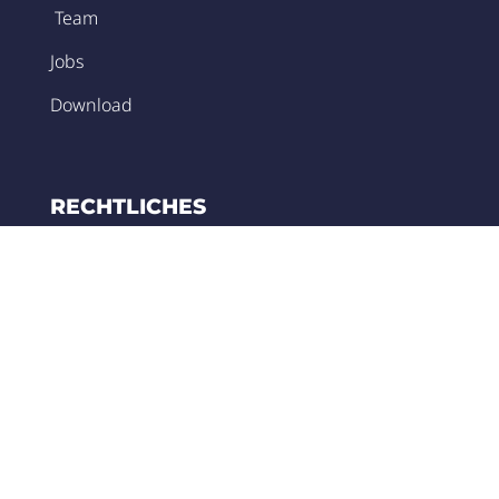
Team
Jobs
Download
RECHTLICHES
Kontakt
AGB
Widerruf
Zahlungsarten
Umsatzsteuer-Regelung