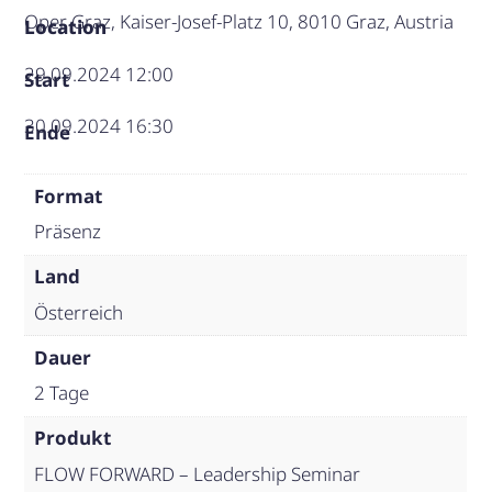
Oper Graz, Kaiser-Josef-Platz 10, 8010 Graz, Austria
Location
29.09.2024 12:00
Start
30.09.2024 16:30
Ende
Format
Präsenz
Land
Österreich
Dauer
2 Tage
Produkt
FLOW FORWARD – Leadership Seminar