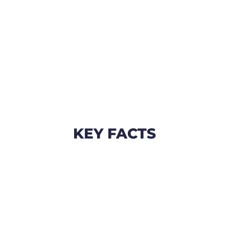
Zutiefst menschlich
begleiten
KEY FACTS