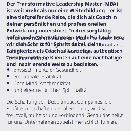
Der Transformative Leadership Master (MBA)
ist weit mehr als nur eine Weiterbildung – er ist
eine tiefgreifende Reise, die dich als Coach in
deiner persönlichen und professionellen
Entwicklung unterstützt. In drei sorgfältig
aufeinander abgestimmten Modulen begleiten
Mit unserem Zertifikatslehrgang zum Transformative
wir dich Schritt für Schritt dabei, deine
Leadership Master begleiten wir C-Level Consultants
Fähigkeiten als Coach zu vertiefen, authentisch
und Executive Coaches auf ihrem eigenen Weg der
zu sein und deine Klienten auf eine nachhaltige
Transformation zu
und inspirierende Weise zu begleiten.
physisch-mentaler Gesundheit
emotionaler Stabilität
Core-Mind-Synchronizität
und einer natürlichen Spiritualität.
Die Schaffung von Deep Impact Companies, die
Profit erwirtschaften, der allem dient, wird so
freudvoll, mühelos und verbindend. Genau das heißt
für uns: Unternehmen zutiefst menschlich führen.