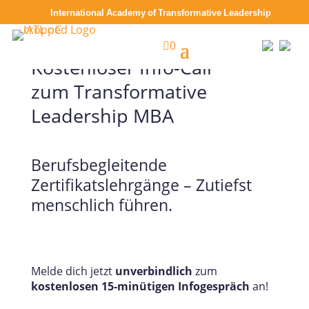
International Academy of Transformative Leadership

0
Kostenloser Info-Call
zum Transformative
Leadership MBA
Berufsbegleitende
Zertifikatslehrgänge – Zutiefst
menschlich führen.
Melde dich jetzt
unverbindlich
zum
kostenlosen 15-minütigen Infogespräch
an!