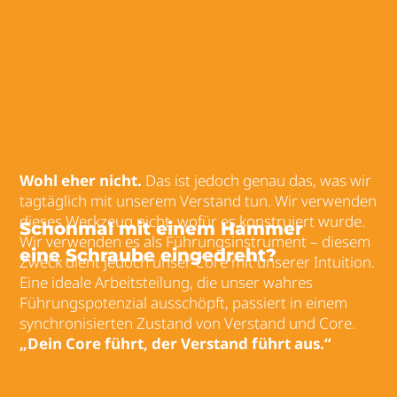
Wohl eher nicht.
Das ist jedoch genau das, was wir
tagtäglich mit unserem Verstand tun. Wir verwenden
dieses Werkzeug nicht, wofür es konstruiert wurde.
Schonmal mit einem Hammer
Wir verwenden es als Führungsinstrument – diesem
eine Schraube eingedreht?
Zweck dient jedoch unser Core mit unserer Intuition.
Eine ideale Arbeitsteilung, die unser wahres
Führungspotenzial ausschöpft, passiert in einem
synchronisierten Zustand von Verstand und Core.
„Dein Core führt, der Verstand führt aus.“