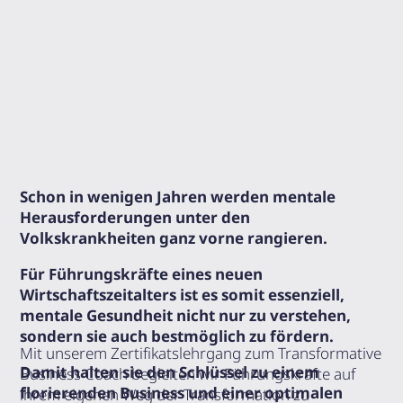
Schon in wenigen Jahren werden mentale
Herausforderungen unter den
Volkskrankheiten ganz vorne rangieren.
Für Führungskräfte eines neuen
Wirtschaftszeitalters ist es somit essenziell,
mentale Gesundheit nicht nur zu verstehen,
sondern sie auch bestmöglich zu fördern.
Mit unserem Zertifikatslehrgang zum Transformative
Damit halten sie den Schlüssel zu einem
Business Coach begleiten wir Führungskräfte auf
florierenden Business und einer optimalen
ihrem eigenen Weg der Transformation zu