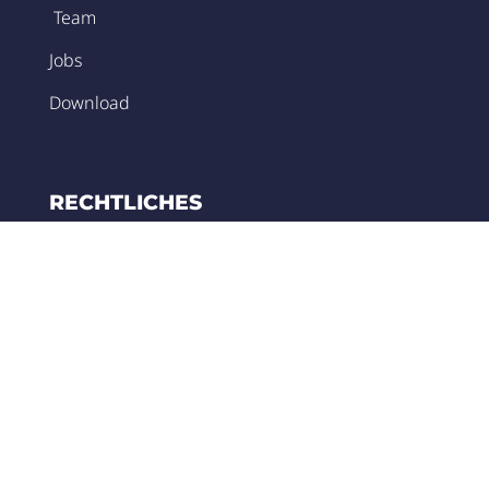
Team
Jobs
Download
RECHTLICHES
Kontakt
AGB
Widerruf
Zahlungsarten
Umsatzsteuer-Regelung