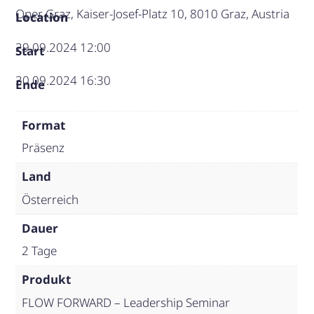
Oper Graz, Kaiser-Josef-Platz 10, 8010 Graz, Austria
Location
29.09.2024 12:00
Start
30.09.2024 16:30
Ende
Format
Präsenz
Land
Österreich
Dauer
2 Tage
Produkt
FLOW FORWARD – Leadership Seminar