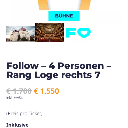
Follow – 4 Personen –
Rang Loge rechts 7
Ursprünglicher
Aktueller
€
1.700
€
1.550
Preis
Preis
inkl. MwSt.
war:
ist:
€ 1.700
€ 1.550.
(Preis pro Ticket)
Inklusive