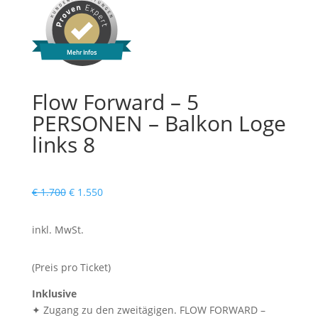
Mehr Infos
Flow Forward – 5
PERSONEN – Balkon Loge
links 8
Ursprünglicher
Aktueller
€
1.700
€
1.550
Preis
Preis
war:
ist:
inkl. MwSt.
€ 1.700
€ 1.550.
(Preis pro Ticket)
Inklusive
✦ Zugang zu den zweitägigen. FLOW FORWARD –