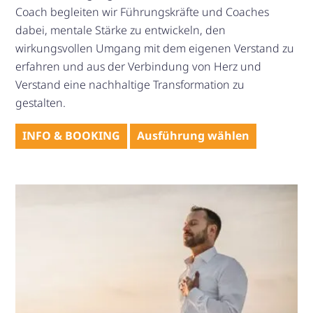
Coach begleiten wir Führungskräfte und Coaches
dabei, mentale Stärke zu entwickeln, den
wirkungsvollen Umgang mit dem eigenen Verstand zu
erfahren und aus der Verbindung von Herz und
Verstand eine nachhaltige Transformation zu
gestalten.
Dieses
INFO & BOOKING
Ausführung wählen
Produkt
weist
mehrere
Varianten
auf.
Die
Optionen
können
auf
der