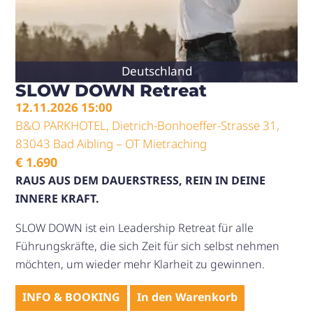
Produktsei
gewählt
werden
Deutschland
SLOW DOWN Retreat
12.11.2026 15:00
B&O PARKHOTEL, Dietrich-Bonhoeffer-Strasse 31,
83043 Bad Aibling – OT Mietraching
€
1.690
RAUS AUS DEM DAUERSTRESS, REIN IN DEINE
INNERE KRAFT.
SLOW DOWN ist ein Leadership Retreat für alle
Führungskräfte, die sich Zeit für sich selbst nehmen
möchten, um wieder mehr Klarheit zu gewinnen.
INFO & BOOKING
In den Warenkorb